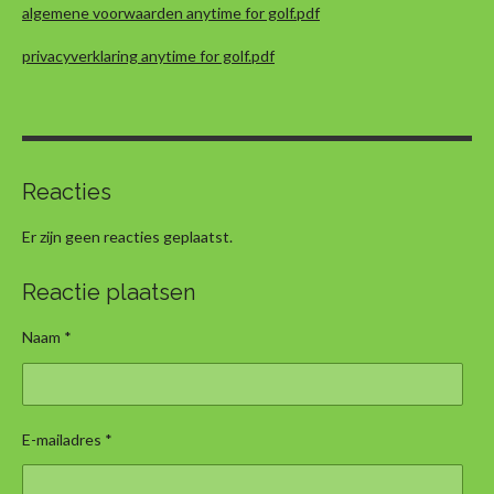
k
a
p
algemene voorwaarden anytime for golf.pdf
m
privacyverklaring anytime for golf.pdf
Reacties
Er zijn geen reacties geplaatst.
Reactie plaatsen
Naam *
E-mailadres *