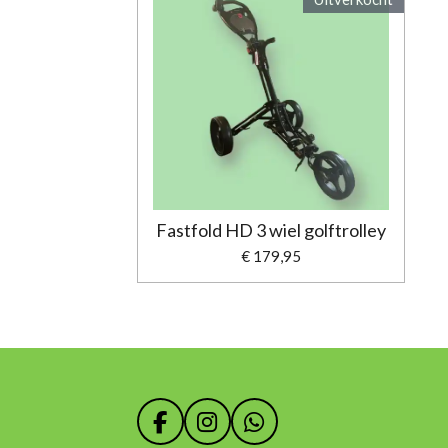
Fastfold HD 3 wiel golftrolley
€ 179,95
F
I
W