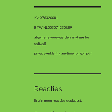
a
n
h
c
s
a
e
t
t
b
a
s
KvK:
76320081
o
g
A
BTW:
NL003074230B89
o
r
p
k
a
p
algemene voorwaarden anytime for
m
golf.pdf
privacyverklaring anytime for golf.pdf
Reacties
Er zijn geen reacties geplaatst.