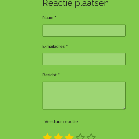
Reactie plaatsen
Naam *
E-mailadres *
Bericht *
Verstuur reactie
1
2
3
4
5
S
R