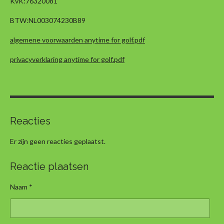
KvK:
76320081
b
a
s
o
g
A
BTW:
NL003074230B89
o
r
p
k
a
p
algemene voorwaarden anytime for golf.pdf
m
privacyverklaring anytime for golf.pdf
Reacties
Er zijn geen reacties geplaatst.
Reactie plaatsen
Naam *