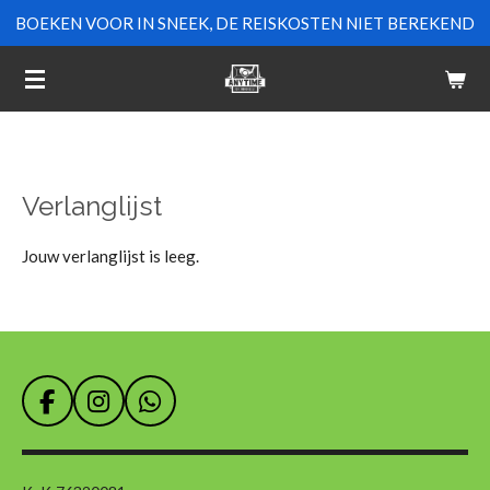
BOEKEN VOOR IN SNEEK, DE REISKOSTEN NIET BEREKEND
Ga
direct
naar
de
hoofdinhoud
Verlanglijst
Jouw verlanglijst is leeg.
F
I
W
a
n
h
c
s
a
e
t
t