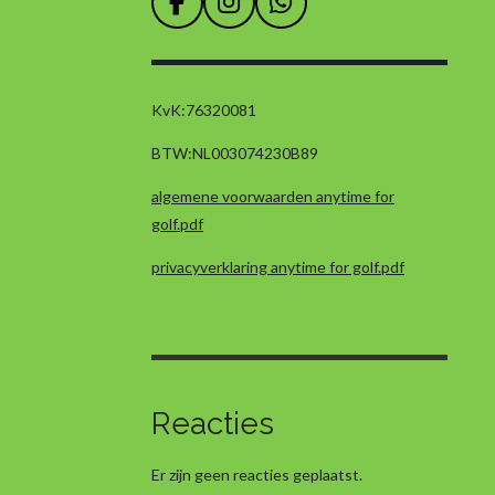
F
I
W
a
n
h
c
s
a
e
t
t
b
a
s
KvK:
76320081
o
g
A
BTW:
NL003074230B89
o
r
p
k
a
p
algemene voorwaarden anytime for
m
golf.pdf
privacyverklaring anytime for golf.pdf
Reacties
Er zijn geen reacties geplaatst.