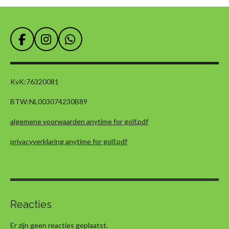
F
I
W
a
n
h
c
s
a
e
t
t
KvK:
76320081
b
a
s
o
g
A
BTW:
NL003074230B89
o
r
p
k
a
p
algemene voorwaarden anytime for golf.pdf
m
privacyverklaring anytime for golf.pdf
Reacties
Er zijn geen reacties geplaatst.