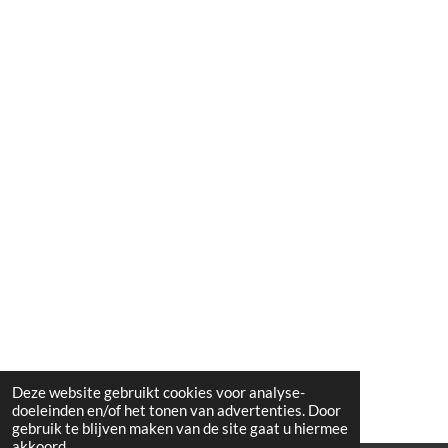
Deze website gebruikt cookies voor analyse-
doeleinden en/of het tonen van advertenties. Door
gebruik te blijven maken van de site gaat u hiermee
akkoord.