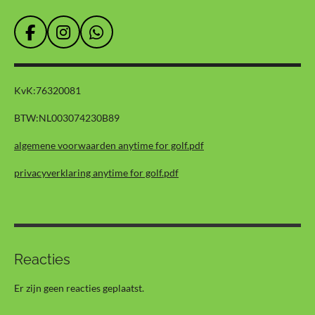
F
I
W
a
n
h
c
s
a
e
t
t
KvK:
76320081
b
a
s
o
g
A
BTW:
NL003074230B89
o
r
p
k
a
p
algemene voorwaarden anytime for golf.pdf
m
privacyverklaring anytime for golf.pdf
Reacties
Er zijn geen reacties geplaatst.