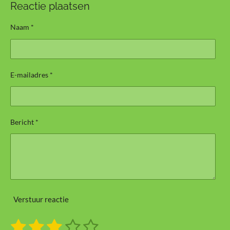
Reactie plaatsen
Naam *
E-mailadres *
Bericht *
Verstuur reactie
1
2
3
4
5
S
R