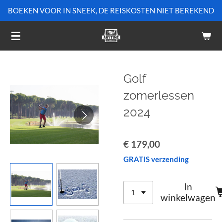
BOEKEN VOOR IN SNEEK, DE REISKOSTEN NIET BEREKEND
Ga
direct
naar
de
hoofdinhoud
Golf
zomerlessen
2024
€ 179,00
GRATIS verzending
In
winkelwagen