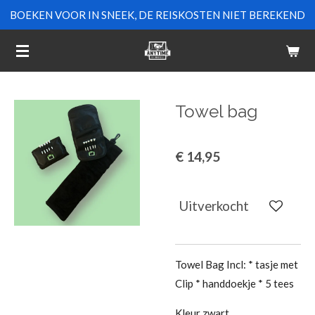
BOEKEN VOOR IN SNEEK, DE REISKOSTEN NIET BEREKEND
Ga
direct
naar
de
hoofdinhoud
Towel bag
€ 14,95
Uitverkocht
Towel Bag Incl: * tasje met
Clip * handdoekje * 5 tees
Kleur zwart