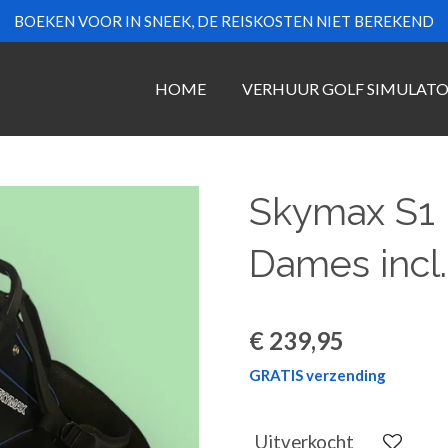
BOEKEN VOOR IN SNEEK, DE REISKOSTEN NIET BEREKEND
HOME
VERHUUR GOLF SIMULAT
Skymax S1 
Dames incl.
€ 239,95
GRATIS verzending
Uitverkocht