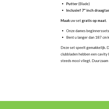
Putter
(Blade)
Inclusief 7" inch draagta
Maak
uw set
gratis op maat
.
Onze dames beginnerssets 
Bent u langer dan 187 cm k
Deze set speelt gemakkelijk. D
clubbladen hebben een cavity 
steeds mooi vliegt. Duurzaam 