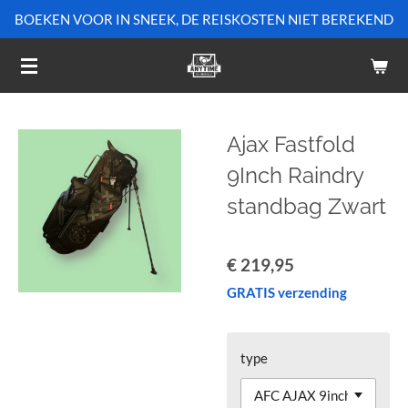
BOEKEN VOOR IN SNEEK, DE REISKOSTEN NIET BEREKEND
Ga
direct
naar
de
hoofdinhoud
Ajax Fastfold
9Inch Raindry
standbag Zwart
€ 219,95
GRATIS verzending
type