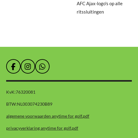
AFC Ajax-logo's op alle
ritssluitingen
F
I
W
a
n
h
c
s
a
e
t
t
KvK:
76320081
b
a
s
o
g
A
BTW:
NL003074230B89
o
r
p
k
a
p
algemene voorwaarden anytime for golf.pdf
m
privacyverklaring anytime for golf.pdf