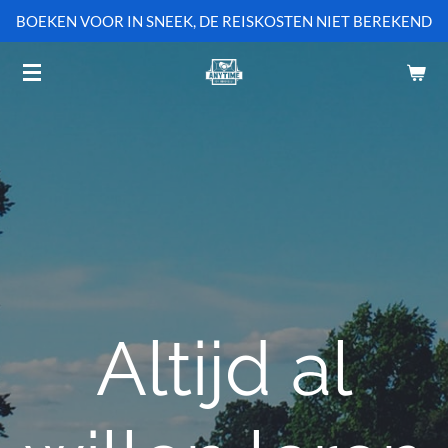
BOEKEN VOOR IN SNEEK, DE REISKOSTEN NIET BEREKEND
Ga
direct
naar
de
hoofdinhoud
Altijd al